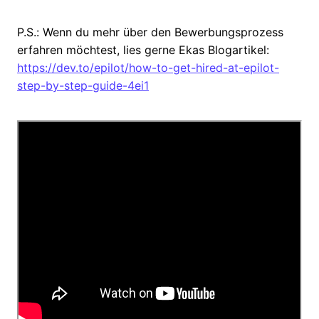
P.S.: Wenn du mehr über den Bewerbungsprozess
erfahren möchtest, lies gerne Ekas Blogartikel:
https://dev.to/epilot/how-to-get-hired-at-epilot-
step-by-step-guide-4ei1